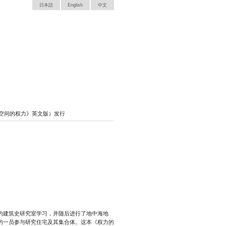
日本語
English
中文
的空间／空间的权力》英文版）发行
的建筑史研究室学习，并随后进行了地中海地
的一员参与研究住宅及其集合体。这本《权力的