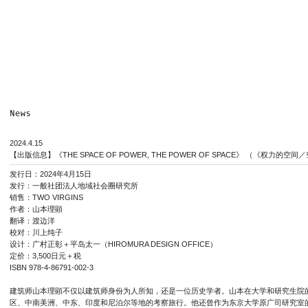
2024.4.15
【出版信息】《THE SPACE OF POWER, THE POWER OF SPACE》 （《权力
发行日：2024年4月15日
发行：一般社团法人地域社会圈研究所
销售：TWO VIRGINS
作者：山本理顕
翻译：渡边洋
校对：川上纯子
设计：广村正彰＋平岛太一（HIROMURA DESIGN OFFICE）
定价：3,500日元＋税
ISBN 978-4-86791-002-3
建筑师山本理顕不仅以建筑师身份为人所知，还是一位历史学者。山本在大学和研究生院
区、中南美洲、中东、印度和尼泊尔等地的考察旅行。他还曾作为东京大学原广司研究室