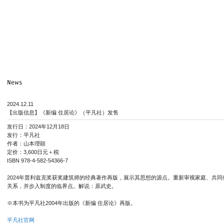
2024.12.11
【出版信息】《新编 住居论》（平凡社）发售
发行日：2024年12月18日
发行：平凡社
作者：山本理顕
定价：3,600日元＋税
ISBN 978-4-582-54366-7
2024年普利兹克奖获奖建筑师的经典著作再版，展示其思想的源点。重新审视家庭、共
关系，并步入制度的临界点。解说：原武史。
※本书为平凡社2004年出版的《新编 住居论》再版。
平凡社官网