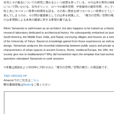
住宅とその集合についての研究に携わるという経歴を持っている。その山本が実作の経
について問いかける。古代ギリシャ、ローマの都市空間、中世都市の都市空間、そして
性と共にヨーロッパ世界の特異性を語る。その長い歴史を持つヨーロッパ世界がどうし
産んでしまうのか。その問が建築家としての山本を刺激した。 『権力の空間／空間の
だ山本理顕による未来の建築に対する希望の書である。
Riken Yamamoto is well-known as an architect, but also happens to be trained as a histori
research laboratory dedicated to architectural history. He subsequently embarked on jour
South America, the Middle East, India, and Nepal, surveying villages and houses as a m
of the University of Tokyo. Based on knowledge gained from those experiences as well as 
design, Yamamoto analyzes the essential relationship between public space and private 
characteristics of urban spaces in ancient Greece, Rome, medieval Europe, the 18th, the
society give rise to totalitarianism? Why did humankind reject the template that had work
questions stimulated Yamamoto to seek answers.
※本書は講談社より2015年に刊行された『権力の空間／空間の権力』の英語版です。
TWO VIRGINS HP
Amazonでのご注文は
こちら
弊社書籍情報は
Books
をご覧ください