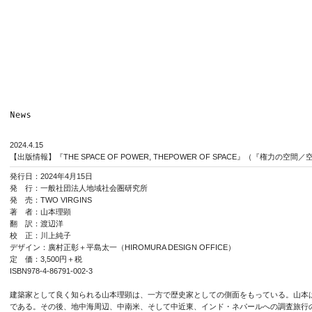
2024.4.15
【出版情報】『THE SPACE OF POWER, THEPOWER OF SPACE』（『権力の
発行日：2024年4月15日
発 行：一般社団法人地域社会圏研究所
発 売：TWO VIRGINS
著 者：山本理顕
翻 訳：渡辺洋
校 正：川上純子
デザイン：廣村正彰＋平島太一（HIROMURA DESIGN OFFICE）
定 価：3,500円＋税
ISBN978-4-86791-002-3
建築家として良く知られる山本理顕は、一方で歴史家としての側面をもっている。山本
である。その後、地中海周辺、中南米、そして中近東、インド・ネパールへの調査旅行