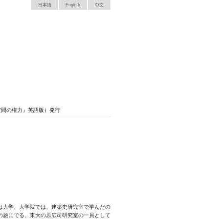
日本語
English
中文
空間／空間の権力』英語版）発行
は大学、大学院では、建築史研究室で学んだの
の旅にでる。東大の原広司研究室の一員として