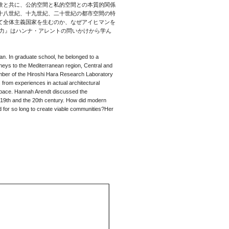
験と共に、公的空間と私的空間との本質的関係
十八世紀、十九世紀、二十世紀の都市空間の特
て全体主義国家を生むのか、なぜアイヒマンを
権力』はハンナ・アレントの問いかけから学ん
an. In graduate school, he belonged to a
neys to the Mediterranean region, Central and
ember of the Hiroshi Hara Research Laboratory
from experiences in actual architectural
space. Hannah Arendt discussed the
 19th and the 20th century. How did modern
ed for so long to create viable communities?Her